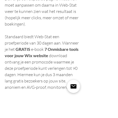
moet aanpassen om daarna in Web-Stat 
weer te kunnen zien wat het resultaat is 
(hopelijk meer clicks, meer omzet of meer 
boekingen).
Standaard biedt Web-Stat een 
proefperiode van 30 dagen aan. Wanneer 
je het 
GRATIS
 e-book 
7 Onmisbare tools 
voor jouw Wix website
 download 
ontvang je een promocode waarmee je 
deze proefperiode kunt verlengen tot 90 
dagen. Hiermee kun je dus 3 maanden 
lang gratis bezoekers op jouw site, 
anoniem en AVG-proof, monitoren.
Klik hier om het e-book te downloaden.
Wil je alvast weten hoe je Web-Stat kunt 