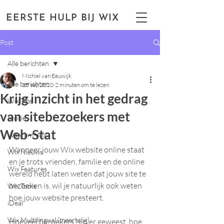
EERSTE HULP BIJ WIX
Post
Alle berichten
Michiel van Eeuwijk
Alle berichten
15 sep 2020
2 minuten om te lezen
Krijg inzicht in het gedrag
Wix Tips
van sitebezoekers met
Mollie
Web-Stat
Waarom Wix
Wanneer jouw Wix website online staat 
Wix Nieuws
en je trots vrienden, familie en de online 
Wix Features
wereld hebt laten weten dat jouw site te 
bezoeken is, wil je natuurlijk ook weten 
Wix Tools
hoe jouw website presteert. 
iDeal
Wix Multilingual (meertalig)
Hoeveel bezoekers zijn er geweest, hoe 