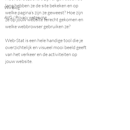
lang hebben ze de site bekeken en op 
Wix Blog
welke pagina’s zijn ze geweest? Hoe zijn 
AVG / Privacy wetgeving
ze op jouw website terecht gekomen en 
welke webbrowser gebruiken ze? 
Web-Stat is een hele handige tool die je 
overzichtelijk en visueel mooi beeld geeft 
van het verkeer en de activiteiten op 
jouw website. 