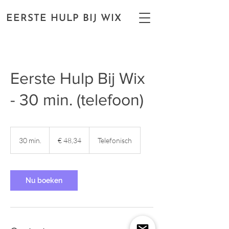
EERSTE HULP BIJ WIX
Eerste Hulp Bij Wix
- 30 min. (telefoon)
48,34
euro
30 min.
3
€ 48,34
Telefonisch
0
m
i
n
Nu boeken
.